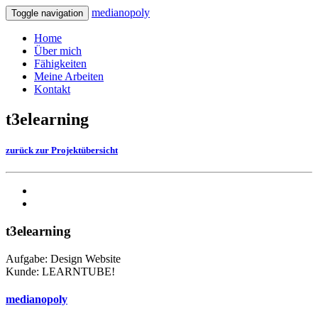
medianopoly
Toggle navigation
Home
Über mich
Fähigkeiten
Meine Arbeiten
Kontakt
t3elearning
zurück zur Projektübersicht
t3elearning
Aufgabe: Design Website
Kunde: LEARNTUBE!
medianopoly